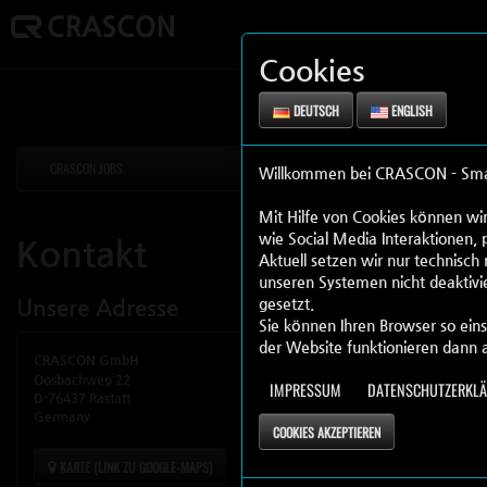
Cookies
DEUTSCH
ENGLISH
CRASCON JOBS
Willkommen bei CRASCON - Smart 
Mit Hilfe von Cookies können wir
wie Social Media Interaktionen, 
Kontakt
Aktuell setzen wir nur technisch
unseren Systemen nicht deaktivie
Unsere Adresse
gesetzt.
Sie können Ihren Browser so eins
der Website funktionieren dann 
CRASCON GmbH
Telefon
Oosbachweg 22
+49 7222 59 49 
IMPRESSUM
DATENSCHUTZERKL
D-76437 Rastatt
Germany
Emailadresse
COOKIES AKZEPTIEREN
admin@crascon
KARTE (LINK ZU GOOGLE-MAPS)