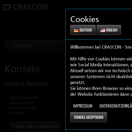
Cookies
DEUTSCH
ENGLISH
CRASCON JOBS
Willkommen bei CRASCON - Smart 
Mit Hilfe von Cookies können wir
wie Social Media Interaktionen, 
Kontakt
Aktuell setzen wir nur technisch
unseren Systemen nicht deaktivie
Unsere Adresse
gesetzt.
Sie können Ihren Browser so eins
der Website funktionieren dann 
CRASCON GmbH
Telefon
Oosbachweg 22
+49 7222 59 49 
IMPRESSUM
DATENSCHUTZERKL
D-76437 Rastatt
Germany
Emailadresse
COOKIES AKZEPTIEREN
admin@crascon
KARTE (LINK ZU GOOGLE-MAPS)