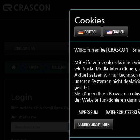
Cookies
DEUTSCH
ENGLISH
CRASCON JOBS
Willkommen bei CRASCON - Smart 
Mit Hilfe von Cookies können wir
KONTO
ANMELDEN
wie Social Media Interaktionen, 
Aktuell setzen wir nur technisch
unseren Systemen nicht deaktivie
gesetzt.
Sie können Ihren Browser so eins
Login
der Website funktionieren dann 
Bitte melden Sie sich mit Ihren Zugangsdaten an.
IMPRESSUM
DATENSCHUTZERKL
Benutzername
COOKIES AKZEPTIEREN