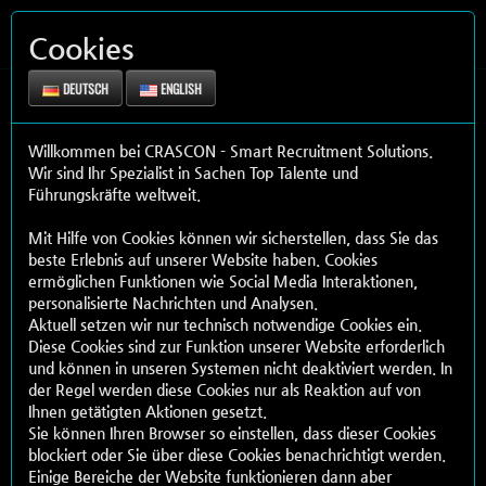
Cookies
DEUTSCH
ENGLISH
Willkommen bei CRASCON - Smart Recruitment Solutions.
Wir sind Ihr Spezialist in Sachen Top Talente und
Führungskräfte weltweit.
Mit Hilfe von Cookies können wir sicherstellen, dass Sie das
Stellenangebote Produktion &
beste Erlebnis auf unserer Website haben. Cookies
Qualität
ermöglichen Funktionen wie Social Media Interaktionen,
personalisierte Nachrichten und Analysen.
Aktuell setzen wir nur technisch notwendige Cookies ein.
Diese Cookies sind zur Funktion unserer Website erforderlich
und können in unseren Systemen nicht deaktiviert werden. In
der Regel werden diese Cookies nur als Reaktion auf von
Ihnen getätigten Aktionen gesetzt.
Bewerbung mit Strategie: Sie suchen eine neue berufliche Herausforderung
Sie können Ihren Browser so einstellen, dass dieser Cookies
und wollen dabei Ihren Erfahrungshorizont erweitern?
blockiert oder Sie über diese Cookies benachrichtigt werden.
Dann sollten Sie eine solide Planung zugrunde legen, die über ein einfaches
Einige Bereiche der Website funktionieren dann aber